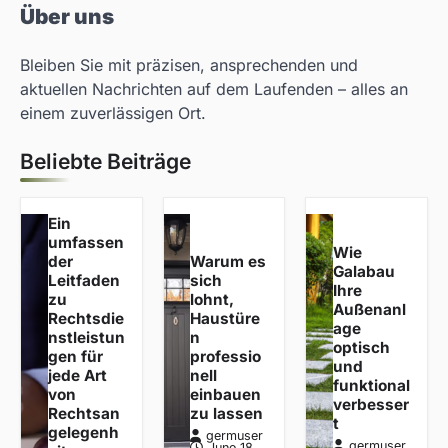
Über uns
Bleiben Sie mit präzisen, ansprechenden und
aktuellen Nachrichten auf dem Laufenden – alles an
einem zuverlässigen Ort.
Beliebte Beiträge
Ein
umfassen
Wie
der
Warum es
Galabau
Leitfaden
sich
Ihre
zu
lohnt,
Außenanl
Rechtsdie
Haustüre
age
nstleistun
n
optisch
gen für
professio
und
jede Art
nell
funktional
von
einbauen
verbesser
Rechtsan
zu lassen
t
gelegenh
germuser
germuser
June 18,