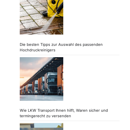
a
g
i
n
a
Die besten Tipps zur Auswahl des passenden
Hochdruckreinigers
t
i
o
n
Wie LKW Transport Ihnen hilft, Waren sicher und
termingerecht zu versenden