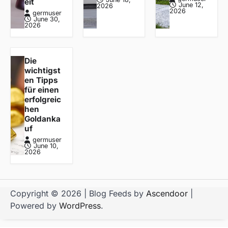
eit
June 12,
2026
2026
germuser
June 30,
2026
Die
wichtigst
en Tipps
für einen
erfolgreic
hen
Goldanka
uf
germuser
June 10,
2026
Copyright © 2026
| Blog Feeds by
Ascendoor
|
Powered by
WordPress
.