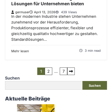
Lösungen für Unternehmen bieten
germuser
April 13, 2026
439 Views
In der modernen Industrie stehen Unternehmen
zunehmend vor der Herausforderung,
Produktionsprozesse effizienter, flexibler und
gleichzeitig qualitativ hochwertiger zu gestalten.
Standardlösungen…
3 min read
Mehr lesen
P
1
2
…
7
Suchen
o
Suchen
s
t
Aktuelle Beiträge
s
p