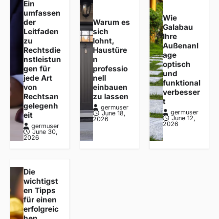
Ein
umfassen
Wie
der
Warum es
Galabau
Leitfaden
sich
Ihre
zu
lohnt,
Außenanl
Rechtsdie
Haustüre
age
nstleistun
n
optisch
gen für
professio
und
jede Art
nell
funktional
von
einbauen
verbesser
Rechtsan
zu lassen
t
gelegenh
germuser
germuser
June 18,
eit
June 12,
2026
2026
germuser
June 30,
2026
Die
wichtigst
en Tipps
für einen
erfolgreic
hen