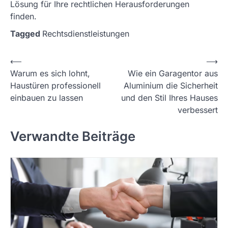
Lösung für Ihre rechtlichen Herausforderungen
finden.
Tagged
Rechtsdienstleistungen
P
⟵
⟶
Warum es sich lohnt,
Wie ein Garagentor aus
o
Haustüren professionell
Aluminium die Sicherheit
s
einbauen zu lassen
und den Stil Ihres Hauses
t
verbessert
n
Verwandte Beiträge
a
v
i
g
a
t