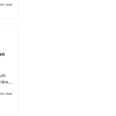
min read
en
zum
phäre…
min read