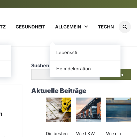
TZ
GESUNDHEIT
ALLGEMEIN
TECHN
Lebensstil
Suchen
Heimdekoration
Suchen
Aktuelle Beiträge
n
Die besten
Wie LKW
Wie ein