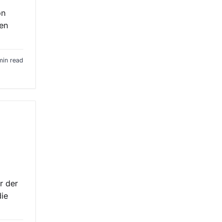
on
gen
min read
r der
die