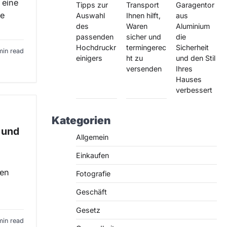
 eine
Tipps zur
Transport
Garagentor
le
Auswahl
Ihnen hilft,
aus
des
Waren
Aluminium
passenden
sicher und
die
Hochdruckr
termingerec
Sicherheit
min read
einigers
ht zu
und den Stil
versenden
Ihres
Hauses
verbessert
Kategorien
 und
Allgemein
Einkaufen
men
Fotografie
Geschäft
Gesetz
min read