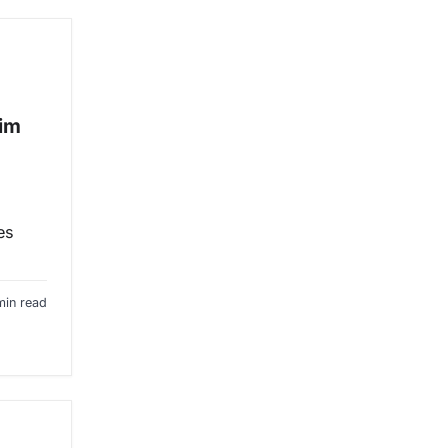
 im
es
min read