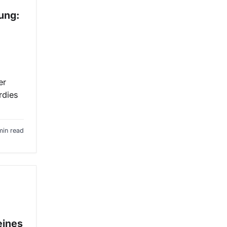
ung:
er
rdies
min read
eines