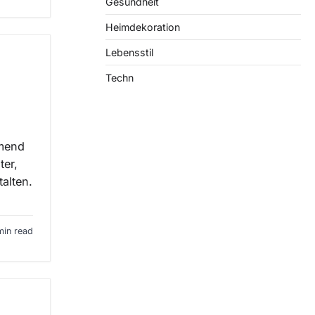
Gesundheit
Heimdekoration
Lebensstil
Techn
hmend
ter,
talten.
min read