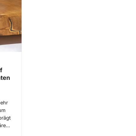
f
hten
mehr
zum
prägt
äre…