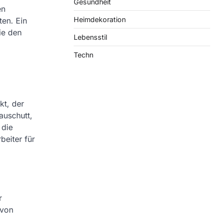
Gesundheit
en
Heimdekoration
ten. Ein
ie den
Lebensstil
Techn
kt, der
auschutt,
 die
beiter für
r
 von