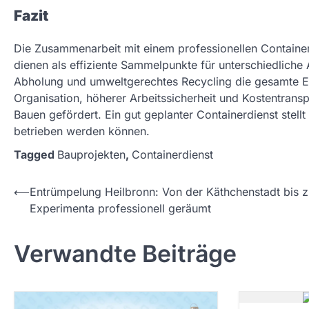
Fazit
Die Zusammenarbeit mit einem professionellen Container
dienen als effiziente Sammelpunkte für unterschiedliche 
Abholung und umweltgerechtes Recycling die gesamte En
Organisation, höherer Arbeitssicherheit und Kostentrans
Bauen gefördert. Ein gut geplanter Containerdienst stellt 
betrieben werden können.
Tagged
Bauprojekten
,
Containerdienst
P
⟵
Entrümpelung Heilbronn: Von der Käthchenstadt bis z
Experimenta professionell geräumt
o
s
Verwandte Beiträge
t
n
a