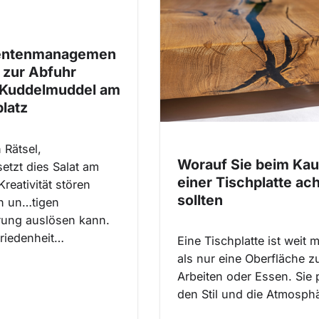
ntenmanagemen
 zur Abfuhr
 Kuddelmuddel am
platz
n Rätsel,
Worauf Sie beim Kau
etzt dies Salat am
einer Tischplatte ac
 Kreativität stören
sollten
h un…tigen
rung auslösen kann.
riedenheit…
Eine Tischplatte ist weit 
als nur eine Oberfläche 
Arbeiten oder Essen. Sie 
den Stil und die Atmosph