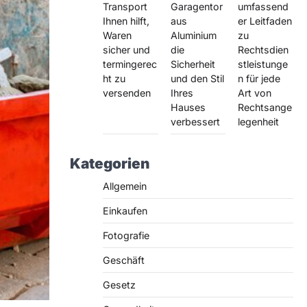
Transport
Garagentor
umfassend
Ihnen hilft,
aus
er Leitfaden
Waren
Aluminium
zu
sicher und
die
Rechtsdien
termingerec
Sicherheit
stleistunge
ht zu
und den Stil
n für jede
versenden
Ihres
Art von
Hauses
Rechtsange
verbessert
legenheit
Kategorien
Allgemein
Einkaufen
Fotografie
Geschäft
Gesetz