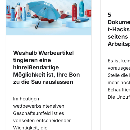
v
i
5
Dokume
g
t-Hacks
a
seitens
t
Arbeits
i
Weshalb Werbeartikel
o
tingieren eine
Es ist kei
hinreißendartige
n
vorausges
Möglichkeit ist, Ihre Bon
Stelle die
zu die Sau rauslassen
mehr noc
Echauffie
Die Unzuf
Im heutigen
wettbewerbsintensiven
Geschäftsumfeld ist es
vonseiten entscheidender
Wichtigkeit, die