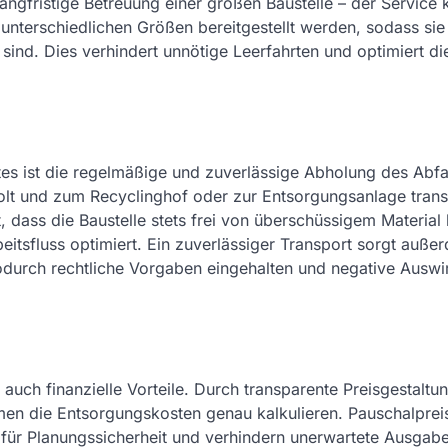
angfristige Betreuung einer großen Baustelle – der Service 
 unterschiedlichen Größen bereitgestellt werden, sodass sie
ind. Dies verhindert unnötige Leerfahrten und optimiert di
tes ist die regelmäßige und zuverlässige Abholung des Abfal
lt und zum Recyclinghof oder zur Entsorgungsanlage transp
, dass die Baustelle stets frei von überschüssigem Material 
eitsfluss optimiert. Ein zuverlässiger Transport sorgt auße
odurch rechtliche Vorgaben eingehalten und negative Ausw
auch finanzielle Vorteile. Durch transparente Preisgestaltu
men die Entsorgungskosten genau kalkulieren. Pauschalpreis
für Planungssicherheit und verhindern unerwartete Ausgab