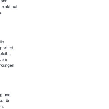
kann
 exakt auf
e
ls.
ortiert.
bleibt,
rdem
irkungen
ng und
e für
en.