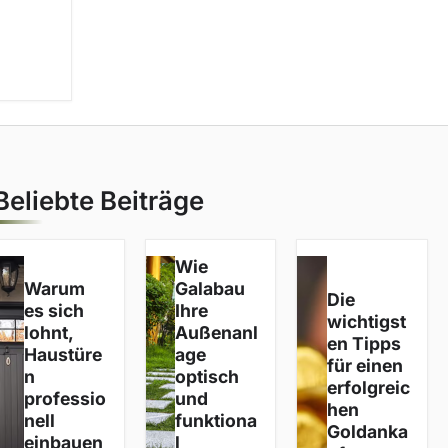
Beliebte Beiträge
Wie
Warum
Galabau
Die
es sich
Ihre
wichtigst
lohnt,
Außenanl
en Tipps
Haustüre
age
für einen
n
optisch
erfolgreic
professio
und
hen
nell
funktiona
Goldanka
einbauen
l