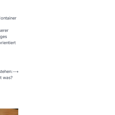
Container
serer
iges
rientiert
stehen:
⟶
t was?