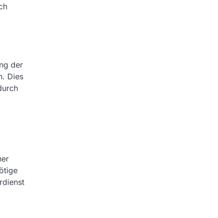
ch
ng der
n. Dies
durch
ner
ötige
rdienst