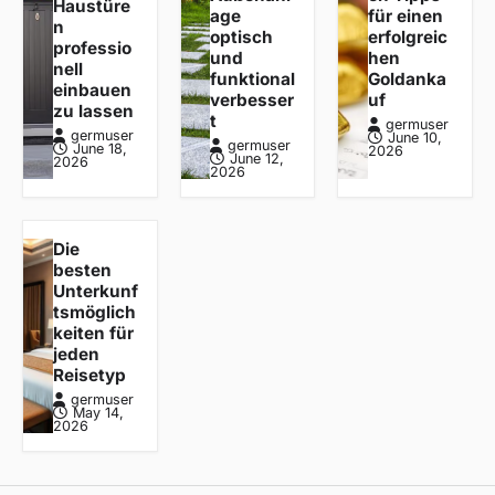
Haustüre
age
für einen
n
optisch
erfolgreic
professio
und
hen
nell
funktional
Goldanka
einbauen
verbesser
uf
zu lassen
t
germuser
germuser
June 10,
germuser
June 18,
2026
June 12,
2026
2026
Die
besten
Unterkunf
tsmöglich
keiten für
jeden
Reisetyp
germuser
May 14,
2026