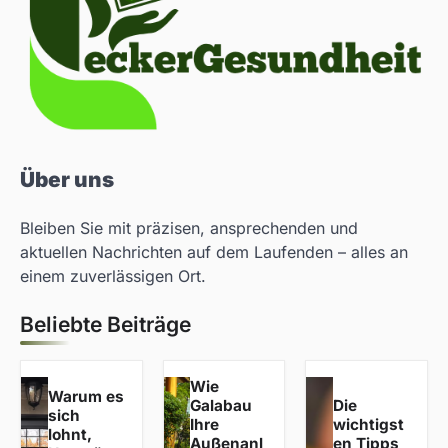
Über uns
Bleiben Sie mit präzisen, ansprechenden und
aktuellen Nachrichten auf dem Laufenden – alles an
einem zuverlässigen Ort.
Beliebte Beiträge
Wie
Warum es
Galabau
Die
sich
Ihre
wichtigst
lohnt,
Außenanl
en Tipps