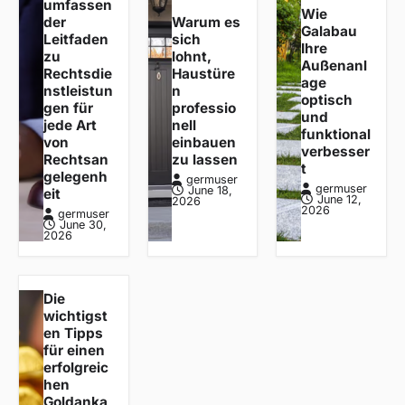
umfassen
Wie
der
Warum es
Galabau
Leitfaden
sich
Ihre
zu
lohnt,
Außenanl
Rechtsdie
Haustüre
age
nstleistun
n
optisch
gen für
professio
und
jede Art
nell
funktional
von
einbauen
verbesser
Rechtsan
zu lassen
t
gelegenh
germuser
germuser
June 18,
eit
June 12,
2026
2026
germuser
June 30,
2026
Die
wichtigst
en Tipps
für einen
erfolgreic
hen
Goldanka