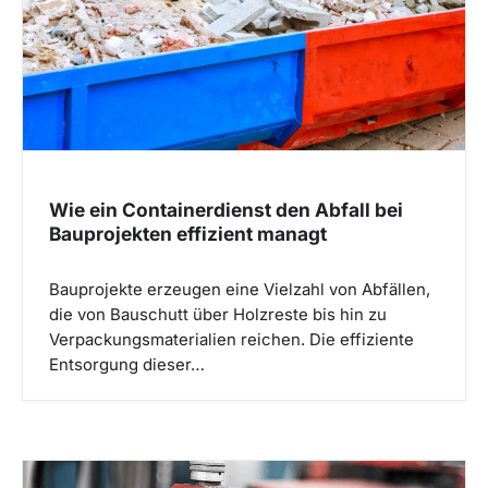
t
i
o
n
Wie ein Containerdienst den Abfall bei
Bauprojekten effizient managt
Bauprojekte erzeugen eine Vielzahl von Abfällen,
die von Bauschutt über Holzreste bis hin zu
Verpackungsmaterialien reichen. Die effiziente
Entsorgung dieser…