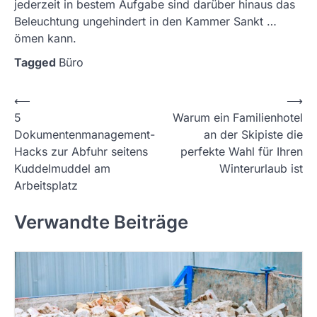
jederzeit in bestem Aufgabe sind darüber hinaus das
Beleuchtung ungehindert in den Kammer Sankt …
ömen kann.
Tagged
Büro
P
⟵
⟶
5
Warum ein Familienhotel
o
Dokumentenmanagement-
an der Skipiste die
s
Hacks zur Abfuhr seitens
perfekte Wahl für Ihren
t
Kuddelmuddel am
Winterurlaub ist
Arbeitsplatz
n
a
Verwandte Beiträge
v
i
g
a