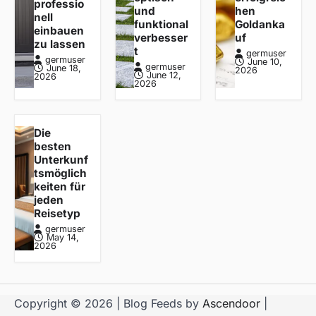
professio
und
hen
nell
funktional
Goldanka
einbauen
verbesser
uf
zu lassen
t
germuser
germuser
June 10,
germuser
June 18,
2026
June 12,
2026
2026
Die
besten
Unterkunf
tsmöglich
keiten für
jeden
Reisetyp
germuser
May 14,
2026
Copyright © 2026
| Blog Feeds by
Ascendoor
|