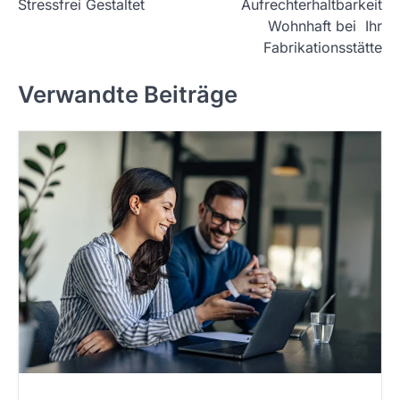
t
Stressfrei Gestaltet
Aufrechterhaltbarkeit
Wohnhaft bei Ihr
n
Fabrikationsstätte
a
v
Verwandte Beiträge
i
g
a
t
i
o
n