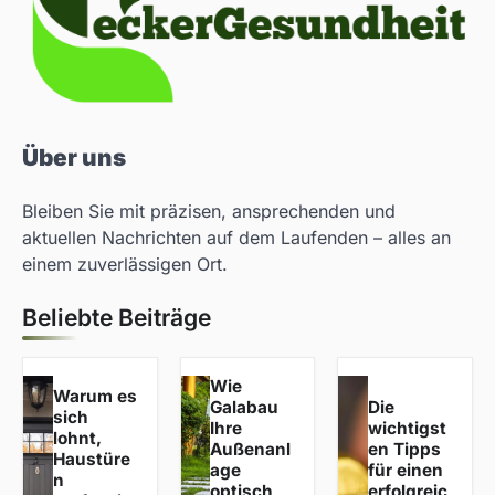
Über uns
Bleiben Sie mit präzisen, ansprechenden und
aktuellen Nachrichten auf dem Laufenden – alles an
einem zuverlässigen Ort.
Beliebte Beiträge
Wie
Warum es
Galabau
Die
sich
Ihre
wichtigst
lohnt,
Außenanl
en Tipps
Haustüre
age
für einen
n
optisch
erfolgreic