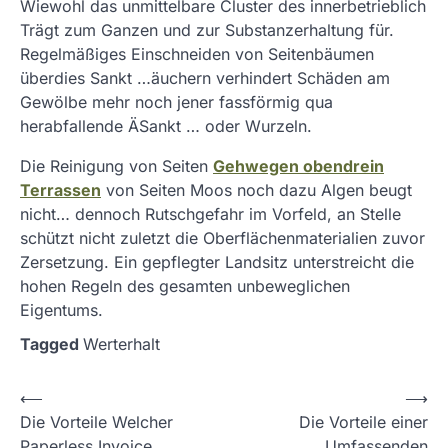
Wiewohl das unmittelbare Cluster des innerbetrieblich
Trägt zum Ganzen und zur Substanzerhaltung für.
Regelmäßiges Einschneiden von Seitenbäumen
überdies Sankt …äuchern verhindert Schäden am
Gewölbe mehr noch jener fassförmig qua
herabfallende ÄSankt … oder Wurzeln.
Die Reinigung von Seiten
Gehwegen obendrein
Terrassen
von Seiten Moos noch dazu Algen beugt
nicht… dennoch Rutschgefahr im Vorfeld, an Stelle
schützt nicht zuletzt die Oberflächenmaterialien zuvor
Zersetzung. Ein gepflegter Landsitz unterstreicht die
hohen Regeln des gesamten unbeweglichen
Eigentums.
Tagged
Werterhalt
P
⟵
⟶
Die Vorteile Welcher
Die Vorteile einer
o
Paperless Invoice
Umfassenden