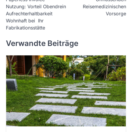
s
Nutzung: Vorteil Obendrein
Reisemedizinischen
t
Aufrechterhaltbarkeit
Vorsorge
Wohnhaft bei Ihr
n
Fabrikationsstätte
a
v
Verwandte Beiträge
i
g
a
t
i
o
n