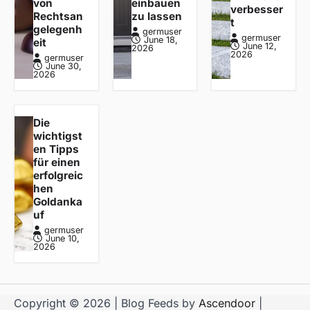
von
einbauen
verbesser
Rechtsan
zu lassen
t
gelegenh
germuser
germuser
June 18,
eit
June 12,
2026
2026
germuser
June 30,
2026
Die
wichtigst
en Tipps
für einen
erfolgreic
hen
Goldanka
uf
germuser
June 10,
2026
Copyright © 2026
| Blog Feeds by
Ascendoor
|