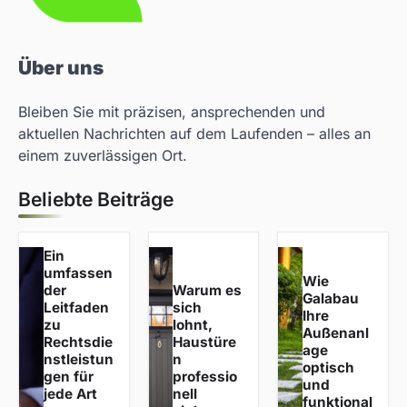
Über uns
Bleiben Sie mit präzisen, ansprechenden und
aktuellen Nachrichten auf dem Laufenden – alles an
einem zuverlässigen Ort.
Beliebte Beiträge
Ein
umfassen
Wie
der
Warum es
Galabau
Leitfaden
sich
Ihre
zu
lohnt,
Außenanl
Rechtsdie
Haustüre
age
nstleistun
n
optisch
gen für
professio
und
jede Art
nell
funktional